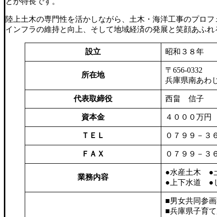
とが特長です。
陸上土木の専門性を活かしながら、土木・海洋工事のプロフ
インフラの維持と向上、そして地域経済の発展と笑顔あふれ
設立
昭和３８年
〒656-0332
所在地
兵庫県南あわ
代表取締役
西畠 信子
資本金
４０００万円
ＴＥＬ
０７９９－３
ＦＡＸ
０７９９－３
●水産土木 ●
業務内容
●上下水道 ●
■男女共同参
■兵庫県子育