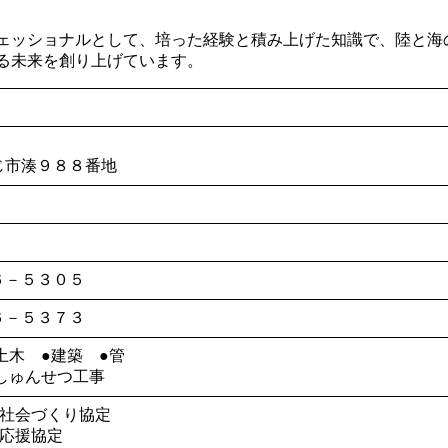
ェッショナルとして、培った経験と積み上げた知識で、陸と海
る未来を創り上げています。
じ市湊９８８番地
６－５３０５
６－５３７３
土木 ●建築 ●管
しゅんせつ工事
画社会づくり協定
て応援協定