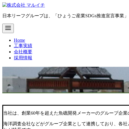
コ
ン
日本リーフグループは、「ひょうご産業SDGs推進宣言事業
テ
ン
ツ
へ
Home
移
工事実績
動
会社概要
採用情報
当社は、創業60年を超えた魚礁開発メーカーのグループ企
海洋調査会社などがグループ企業として連携しており、各社