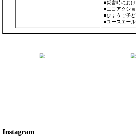
■災害時にお
■エコアクショ
■ひょうご子
■ユースエー
Instagram